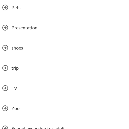
Pets
Presentation
shoes
trip
TV
Zoo
School excursion for adult